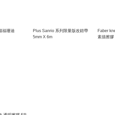
nd貓福珊迪
Plus Sanrio 系列限量版改錯帶
Faber kn
5mm X 6m
素描擦膠
色 透明擦膠 EP-