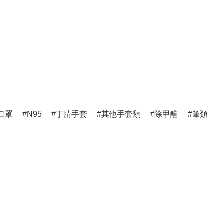
口罩
N95
丁腈手套
其他手套類
除甲醛
筆類