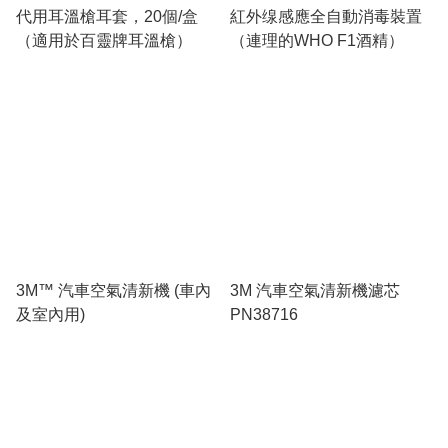
代用耳溫槍耳套，20個/盒
紅外缐感應全自動消毒裝置
（適用於百靈牌耳溫槍）
（連理的WHO F1酒精）
3M™ 汽車空氣清新機 (車內
3M 汽車空氣清新機濾芯
及室內用)
PN38716