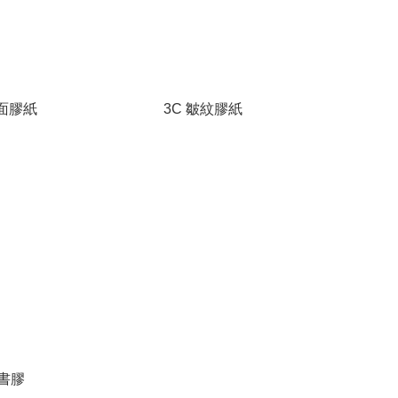
雙面膠紙
3C 皺紋膠紙
書膠