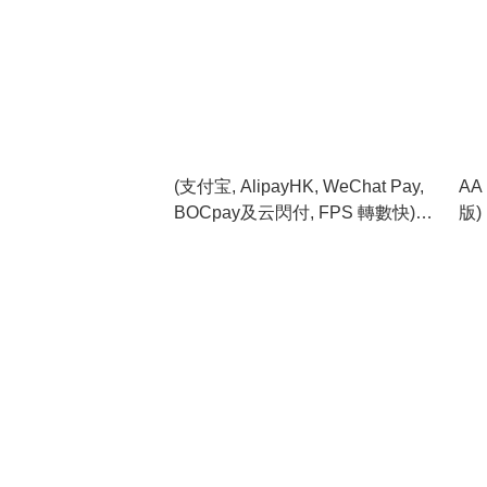
(支付宝, AlipayHK, WeChat Pay,
AA
BOCpay及云閃付, FPS 轉數快)
版)
QR Code 付款