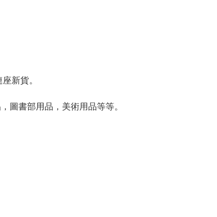
寸連座新貨。

，圖書部用品，美術用品等等。

與本公司確定銀碼。)