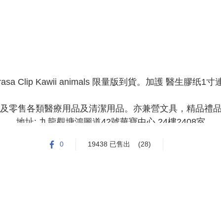
Sarasa Clip Kawii animals 限量版到貨。加護 醫生膠纸1
發及零售各類醫療用品及清潔用品。亦兼營文具，精品禮品
地址: 九龍觀塘鴻圖道42號華寶中心,24樓2408室

office hour : 星期一至五  (10:30 -1:00 , 2:00 - 7:00)

0
19438 已售出
(28)
                    星期六         (10:30 -1:00 , 2:00 - 5:00)

                    星期日及假期 : 需預约時間

Tel : +852 27939162      

Whatsapp: +852 90786045

Email: 
sinohkL@yahoo.com.hk
出貨與否及出貨數量，本公司有最後決定權。(付款前請先