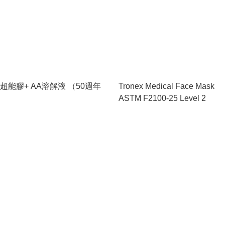
 超能膠+ AA溶解液 （50週年
Tronex Medical Face Mask
ASTM F2100-25 Level 2