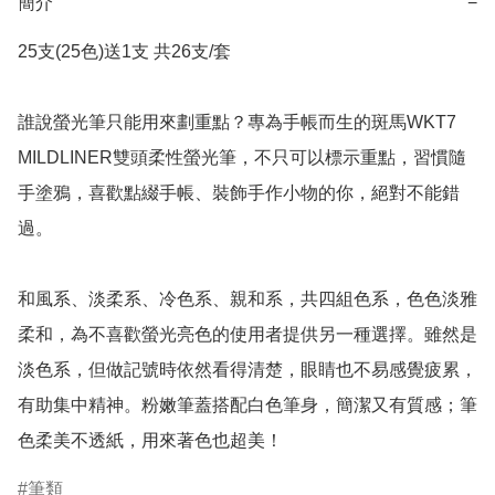
簡介
−
25支(25色)送1支 共26支/套

誰說螢光筆只能用來劃重點？專為手帳而生的斑馬WKT7 
MILDLINER雙頭柔性螢光筆，不只可以標示重點，習慣隨
手塗鴉，喜歡點綴手帳、裝飾手作小物的你，絕對不能錯
過。

和風系、淡柔系、冷色系、親和系，共四組色系，色色淡雅
柔和，為不喜歡螢光亮色的使用者提供另一種選擇。雖然是
淡色系，但做記號時依然看得清楚，眼睛也不易感覺疲累，
有助集中精神。粉嫩筆蓋搭配白色筆身，簡潔又有質感；筆
色柔美不透紙，用來著色也超美！
筆類