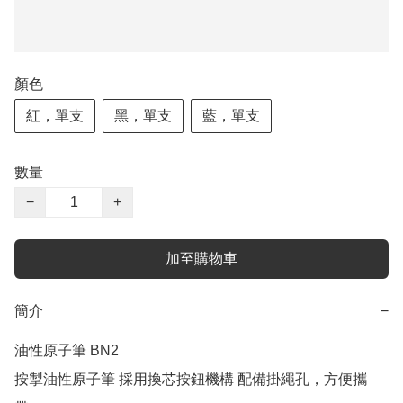
顏色
紅，單支
黑，單支
藍，單支
數量
−
+
加至購物車
簡介
−
油性原子筆 BN2

按掣油性原子筆 採用換芯按鈕機構 配備掛繩孔，方便攜