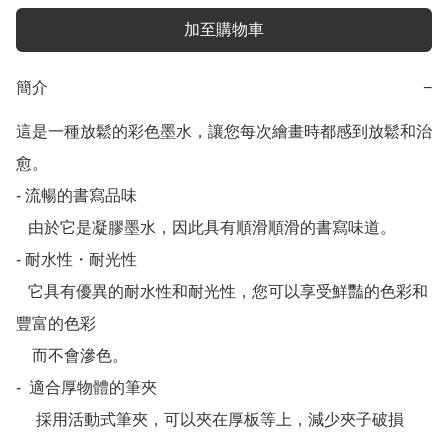
加至購物車
簡介
−
這是一種放鬆的彩色墨水，讓您每次繪畫時都感到放鬆和治
愈。

- 流暢的書寫品味

   由於它是凝膠墨水，因此具有順滑順滑的書寫味道。

- 耐水性・耐光性

   它具有優異的耐水性和耐光性，您可以享受鮮豔的色彩和
豐富的色彩

    而不會滲色。

-  適合厚物體的筆夾

     採用活動式筆夾，可以夾在厚板等上，減少夾子破損