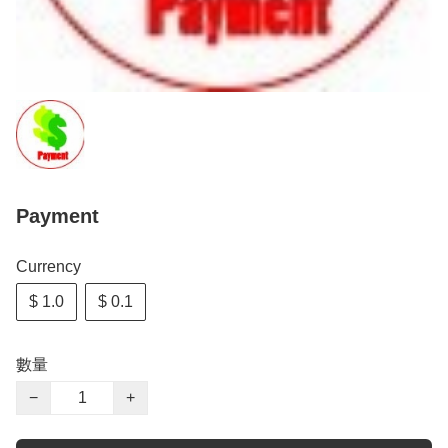
Payment
Currency
$ 1.0
$ 0.1
數量
−
+