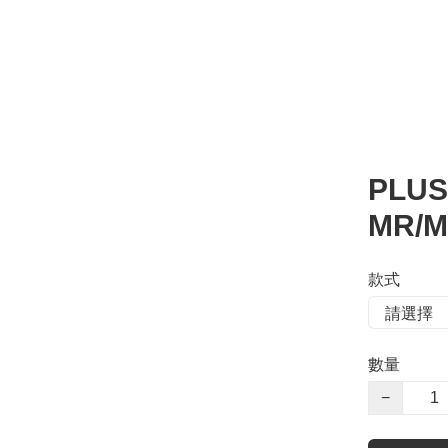
PLU
MR/
款式
數量
−