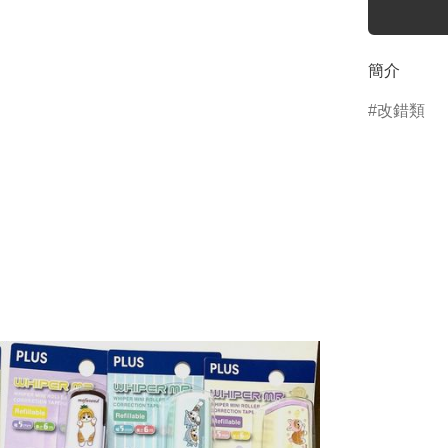
簡介
改錯類