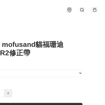
S mofusand貓福珊迪
MR2修正帶
+