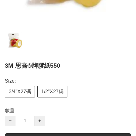
3M 思高®牌膠紙550
Size:
3/4"X27碼
1/2"X27碼
數量
−
+