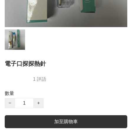
電子口探探熱針
1 評語
數量
−
+
加至購物車