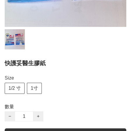
快護妥醫生膠紙
Size
1/2 寸
1寸
數量
−
+