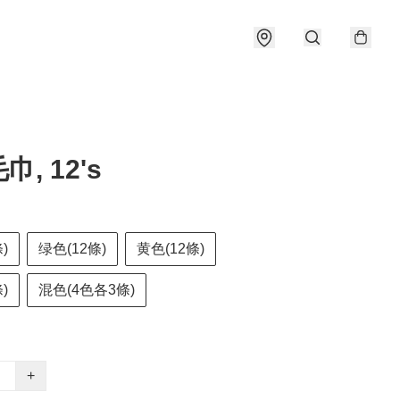
, 12's
)
绿色(12條)
黄色(12條)
)
混色(4色各3條)
+