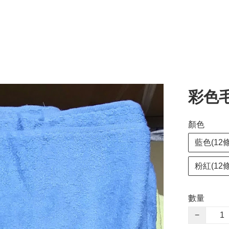
彩色毛巾
顏色
藍色(12條
粉紅(12條
數量
−