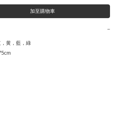
加至購物車
−
 粉红，黄，藍，綠

 75cm
