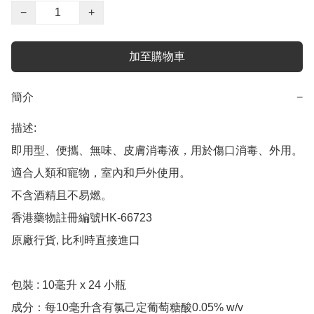
−
+
加至購物車
簡介
−
描述:

即用型、便攜、無味、皮膚消毒液，用於傷口消毒、外用。

適合人類和寵物，室內和戶外使用。

不含酒精且不易燃。

香港藥物註冊編號HK-66723

原廠行貨, 比利時直接進口

包裝 : 10毫升 x 24 小瓶

成分：每10毫升含有氯己定葡萄糖酸0.05% w/v
