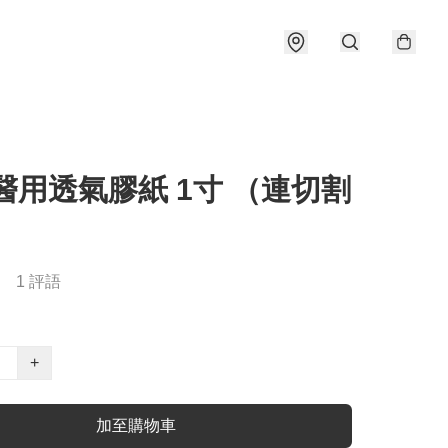
醫用透氣膠紙 1寸 （連切割
1 評語
+
加至購物車