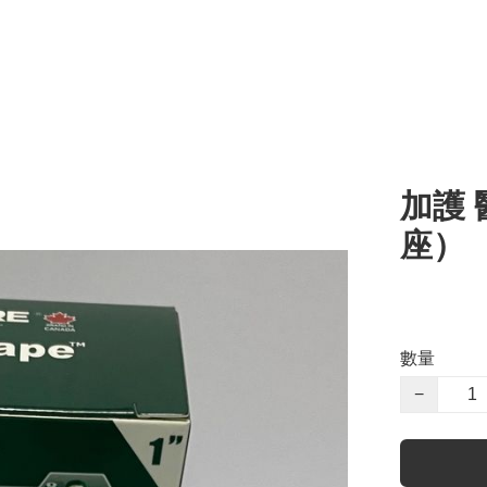
加護 
座）
數量
−