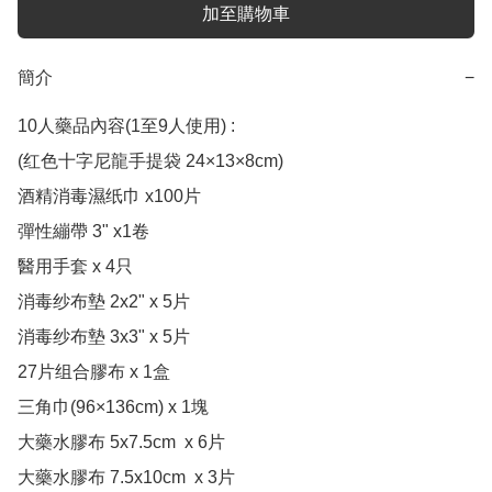
加至購物車
簡介
−
10人藥品內容(1至9人使用) : 

(红色十字尼龍手提袋 24×13×8cm)

酒精消毒濕纸巾 x100片

彈性繃帶 3" x1卷

醫用手套 x 4只

消毒纱布墊 2x2" x 5片

消毒纱布墊 3x3" x 5片

27片组合膠布 x 1盒

三角巾(96×136cm) x 1塊

大藥水膠布 5x7.5cm  x 6片

大藥水膠布 7.5x10cm  x 3片
