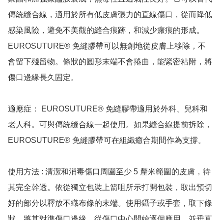
傳統縫合線，適用於所有低皮膚張力的直線傷口，從而降低
感染風險，避免不美觀的縫合痕跡，和減少瘢痕的形成。
EUROSUTURE® 免縫膠帶可以無創地從皮膚上移除，不
會留下殘留物。條狀的圓形末端不會捲曲，能緊密粘附，將
傷口邊緣長久固定。

適應症： EUROSUTURE® 免縫膠帶適用於外科、兒科和
老人科。可與傳統縫合線一起使用。如果縫合線提前拆除，
EUROSUTURE® 免縫膠帶可在組織癒合期間作為支撐。

使用方法 : 清潔和消毒傷口周圍至少 5 釐米範圍的皮膚，待
其完全幹透。依從獨立包裝上箭咀所示打開包裝，取出預切
好的部分以釋放不織布條的末端。使用鑷子或手套，取下條
狀，將其對準傷口邊緣，從傷口中心開始逐個應用，並垂直