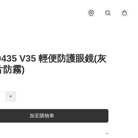
10435 V35 輕便防護眼鏡(灰
片防霧)
+
加至購物車
−