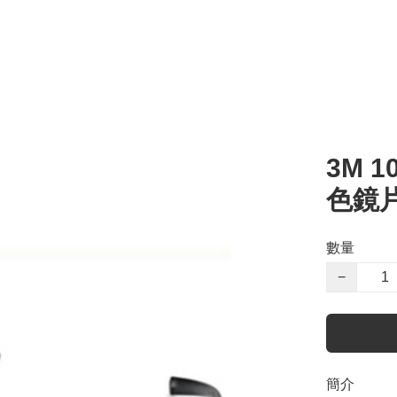
3M 
色鏡
數量
−
簡介