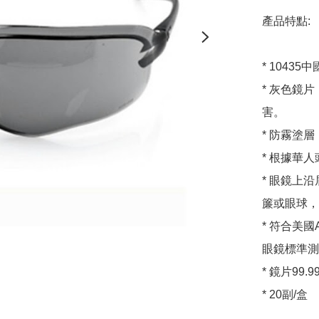
產品特點:

* 1043
* 灰色鏡
害。

* 防霧塗
* 根據華
* 眼鏡上
簾或眼球，
* 符合美國A
眼鏡標準測
* 鏡片99.