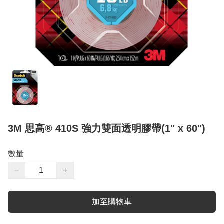
3M 思高® 410S 強力雙面透明膠帶(1" x 60")
數量
−
+
加至購物車