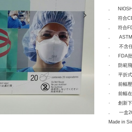
.       NI
.      
.      
.       
.       
·      
·      
·      
·     
·     
·     
.        一
Made in Si