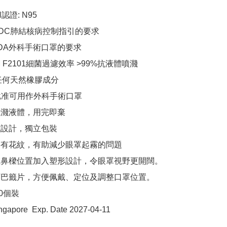
OSH認證: N95

 符合CDC肺結核病控制指引的要求

 符合FDA外科手術口罩的要求

 ASTM F2101細菌過濾效率 >99%抗液體噴濺

 不含任何天然橡膠成分

 FDA批准可用作外科手術口罩

 防範飛濺液體，用完即棄

 平折式設計，獨立包裝

  前幅壓有花紋，有助減少眼罩起霧的問題

  前幅在鼻樑位置加入塑形設計，令眼罩視野更開闊。

  創新下巴籤片，方便佩戴、定位及調整口罩位置。

盒20個裝

ngapore  Exp. Date 2027-04-11