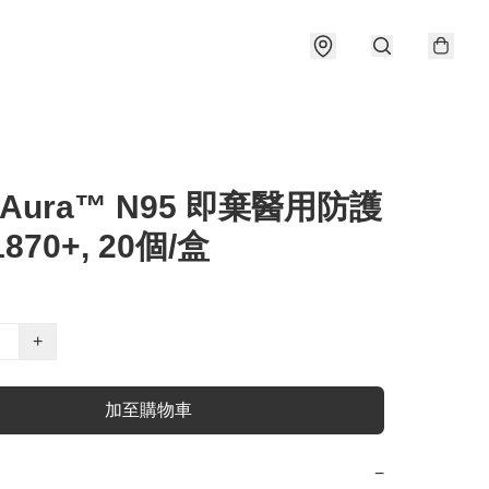
 Aura™ N95 即棄醫用防護
870+, 20個/盒
+
加至購物車
−