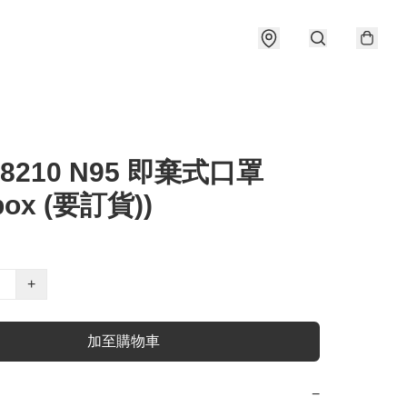
 8210 N95 即棄式口罩
/box (要訂貨))
+
加至購物車
−