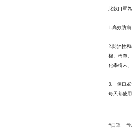
此款口罩為3
1.高效防病
2.防油性
棉、棉塵、
化學粉末、
3.一個口
每天都使用
口罩
N