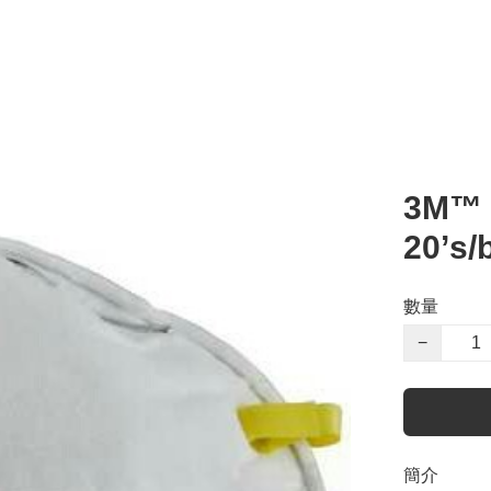
3M™
20’s
數量
−
簡介